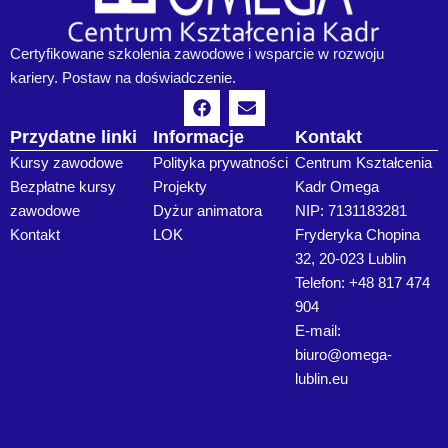
Certyfikowane szkolenia zawodowe i wsparcie w rozwoju
kariery. Postaw na doświadczenie.
F
E
a
n
c
v
Przydatne linki
Informacje
Kontakt
e
e
Kursy zawodowe
Polityka prywatności
Centrum Kształcenia
b
l
o
o
Bezpłatne kursy
Projekty
Kadr Omega
o
p
zawodowe
Dyżur animatora
NIP: 7131183281
k
e
Kontakt
LOK
Fryderyka Chopina
32, 20-023 Lublin
Telefon: +48 817 474
904
E-mail:
biuro@omega-
lublin.eu